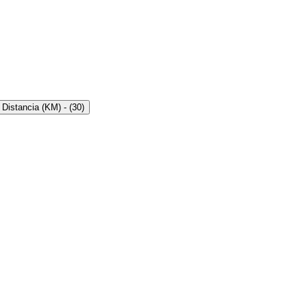
Distancia (KM)
- (
30
)